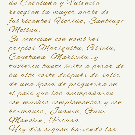
de Cataluña y Valencia
recogían la mayor parte de
fabricantes Florido, Santiago
Molina.
Se conocían con nombres
propios Mariquita, Gisela,
Cayetana, Maricela…y
tuvieron tanto éxito a pesar de
su alto coste después de salir
de una época de posguerra en
el país que las acompañaron
con muchos complementos y con
hermanos, Juanin, Guni,
Manolin, Pitusa.
Hoy día siguen haciendo las